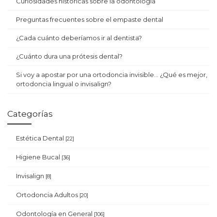
Curiosidades históricas sobre la odontología
Preguntas frecuentes sobre el empaste dental
¿Cada cuánto deberíamos ir al dentista?
¿Cuánto dura una prótesis dental?
Si voy a apostar por una ortodoncia invisible… ¿Qué es mejor,
ortodoncia lingual o invisalign?
Categorías
Estética Dental
[22]
Higiene Bucal
[36]
Invisalign
[8]
Ortodoncia Adultos
[20]
Odontología en General
[106]