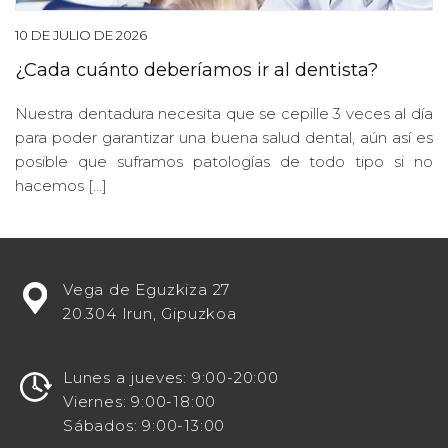
10 DE JULIO DE 2026
¿Cada cuánto deberíamos ir al dentista?
Nuestra dentadura necesita que se cepille 3 veces al día
para poder garantizar una buena salud dental, aún así es
posible que suframos patologías de todo tipo si no
hacemos […]
¿Estás
Vega de Eguzkiza 27
buscando
20.304 Irun, Gipuzkoa
potenciar
tu
visibilidad
Lunes a jueves: 9:00-20:00
en
Viernes: 9:00-18:00
línea
Sábados: 9:00-13:00
como