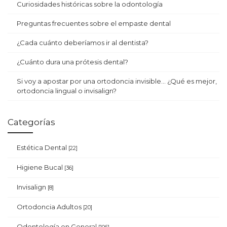
Curiosidades históricas sobre la odontología
Preguntas frecuentes sobre el empaste dental
¿Cada cuánto deberíamos ir al dentista?
¿Cuánto dura una prótesis dental?
Si voy a apostar por una ortodoncia invisible… ¿Qué es mejor,
ortodoncia lingual o invisalign?
Categorías
Estética Dental
[22]
Higiene Bucal
[36]
Invisalign
[8]
Ortodoncia Adultos
[20]
Odontología en General