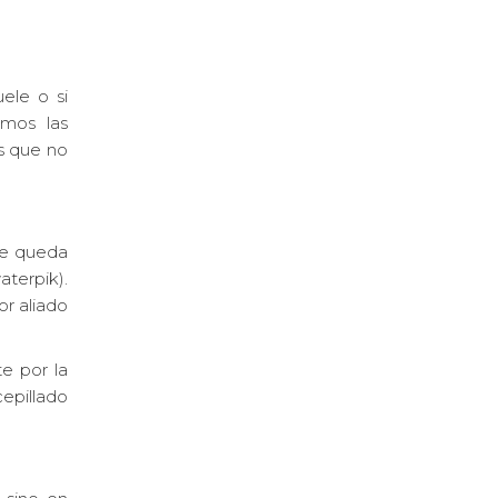
uele o si
amos las
s que no
 se queda
aterpik).
or aliado
e por la
cepillado