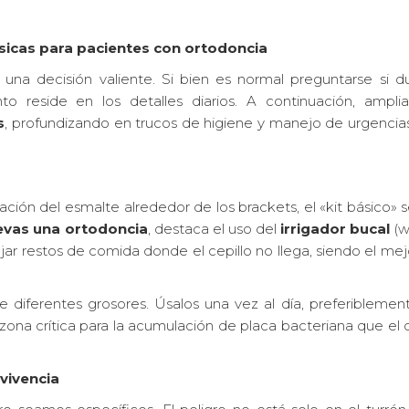
ásicas para pacientes con ortodoncia
s una decisión valiente. Si bien es normal preguntarse si d
nto reside en los detalles diarios. A continuación, ampli
s
, profundizando en trucos de higiene y manejo de urgencia
icación del esmalte alrededor de los brackets, el «kit básico»
evas una ortodoncia
, destaca el uso del
irrigador bucal
(w
ojar restos de comida donde el cepillo no llega, siendo el mej
 diferentes grosores. Úsalos una vez al día, preferiblement
a zona crítica para la acumulación de placa bacteriana que el 
vivencia