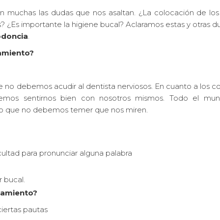
n muchas las dudas que nos asaltan. ¿La colocación de lo
? ¿Es importante la higiene bucal? Aclaramos estas y otras 
odoncia
.
tamiento?
e no debemos acudir al dentista nerviosos. En cuanto a los 
eremos sentirnos bien con nosotros mismos. Todo el mu
 lo que no debemos temer que nos miren.
cultad para pronunciar alguna palabra
 bucal.
atamiento?
ciertas pautas