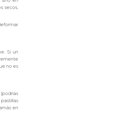
 sino en
os secos,
 deformar
e. Si un
avemente
que no es
(podrías
astillas
jamás en