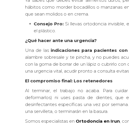
Ya sabes que debes evitar alimentos duros, per
hábitos como morder bocadillos o manzanas ent
que sean molidos o en crema.
Consejo Pro:
Si llevas ortodoncia invisible
el plástico.
¿Qué hacer ante una urgencia?
Una de las
indicaciones para pacientes con
alambre sobresale y te pincha, y no puedes acu
con la goma de borrar de un lápiz o cubrirlo con
una urgencia vital, acudir pronto a consulta evitar
El compromiso final: Los retenedores
Al terminar, el trabajo no acaba. Para cuida
deformarlos) ni uses pasta de dientes, que es
desinfectantes específicas una vez por semana.
una servilleta, o terminarán en la basura.
Somos especialistas en
Ortodoncia en Irun
, co