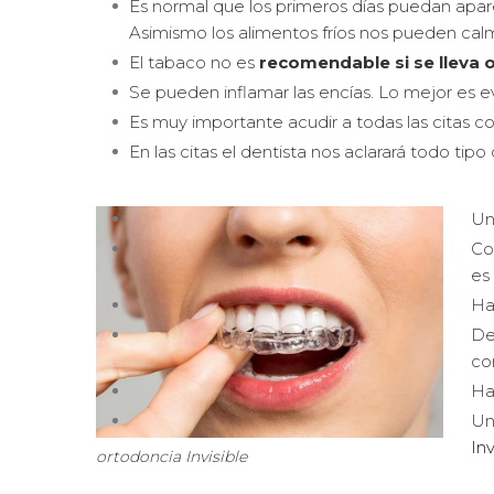
Es normal que los primeros días puedan aparec
Asimismo los alimentos fríos nos pueden calma
El tabaco no es
recomendable si se lleva 
Se pueden inflamar las encías. Lo mejor es ev
Es muy importante acudir a todas las citas co
En las citas el dentista nos aclarará todo tip
Un
Co
es
Ha
De
cor
Ha
Una
Inv
ortodoncia Invisible