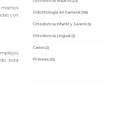
Ortodoncia Adultos
[20]
s mismos
Odontología en General
[106]
dudas con
Ortodoncia Infantil y Juvenil
[5]
Ortodoncia Lingual
[3]
Casos
[2]
complejos
Prótesis
ndo está
[20]