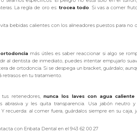
o seamos específicos. El peligro no está solo en el turrón,
eras. La regla de oro es:
trocea todo
. Si vas a comer frut
, evita bebidas calientes con los alineadores puestos para no
 ortodoncia
más útiles es saber reaccionar si algo se romp
dir al dentista de inmediato, puedes intentar empujarlo su
 cera de ortodoncia. Si se despega un bracket, guárdalo; aun
á retrasos en tu tratamiento.
r tus retenedores,
nunca los laves con agua caliente
 abrasiva y les quita transparencia. Usa jabón neutro y p
 Y recuerda: al comer fuera, guárdalos siempre en su caja, 
ntacta con Enbata Dental en el 943 62 00 27