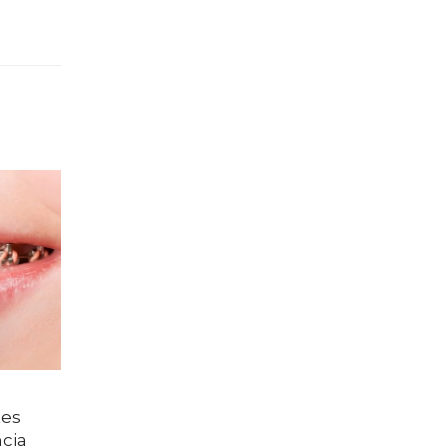
tes
ncia