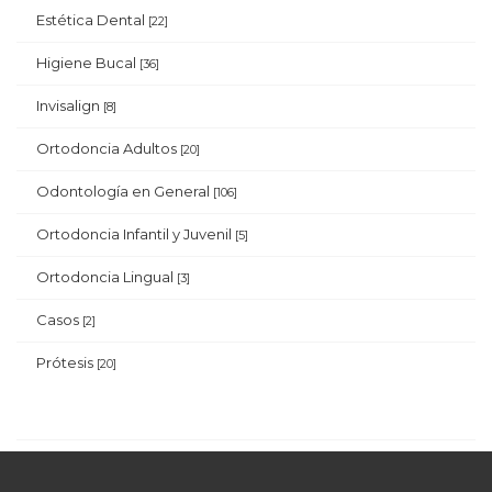
Estética Dental
[22]
Higiene Bucal
[36]
Invisalign
[8]
Ortodoncia Adultos
[20]
Odontología en General
[106]
Ortodoncia Infantil y Juvenil
[5]
Ortodoncia Lingual
[3]
Casos
[2]
Prótesis
[20]
¿Estás