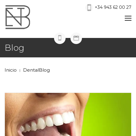
+34 943 62 00 27
Blog
Inicio
DentalBlog
|