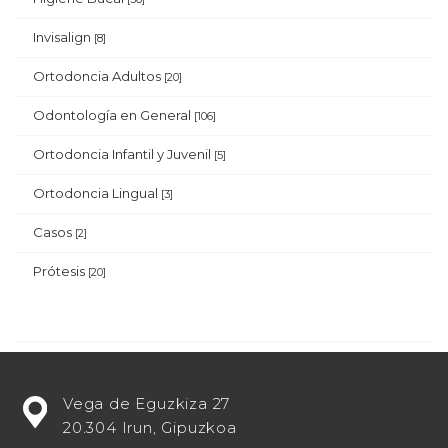
Invisalign
[8]
Ortodoncia Adultos
[20]
Odontología en General
[106]
Ortodoncia Infantil y Juvenil
[5]
Ortodoncia Lingual
[3]
Casos
[2]
Prótesis
[20]
¿Estás
Vega de Eguzkiza 27
buscando
20.304 Irun, Gipuzkoa
potenciar