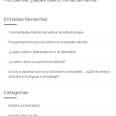
Hilo dental: ¿sabes usarlo correctamente?
Entradas Recientes
Curiosidades históricas sobre la odontología
Preguntas frecuentes sobre el empaste dental
¿Cada cuánto deberíamos ir al dentista?
¿Cuánto dura una prótesis dental?
Si voy a apostar por una ortodoncia invisible… ¿Qué es mejor,
ortodoncia lingual o invisalign?
Categorías
Estética Dental
[22]
Higiene Bucal
[36]