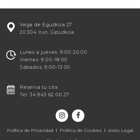
¿Estás
Vega de Eguzkiza 27
buscando
20.304 Irun, Gipuzkoa
potenciar
tu
visibilidad
Lunes a jueves: 9:00-20:00
en
Viernes: 9:00-18:00
línea
Sábados: 9:00-13:00
como
un
destacado
Reserva tu cita
centro
Tel: 34 943 62 00 27
odontológico?
¡Entonces
te
invitamos
a
Política de Privacidad
Política de Cookies
Aviso Legal
explorar