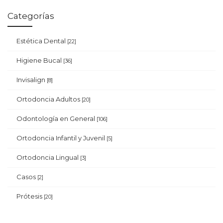
Categorías
Estética Dental
[22]
Higiene Bucal
[36]
Invisalign
[8]
Ortodoncia Adultos
[20]
Odontología en General
[106]
Ortodoncia Infantil y Juvenil
[5]
Ortodoncia Lingual
[3]
Casos
[2]
Prótesis
[20]