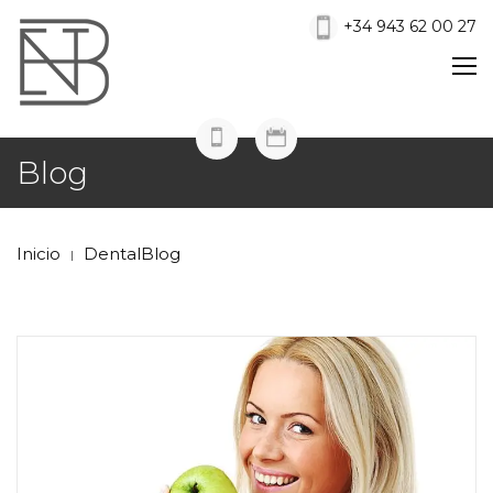
+34 943 62 00 27
Blog
Inicio
DentalBlog
|