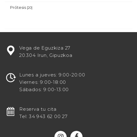
Prótesis
[20]
¿Estás
Vega de Eguzkiza 27
buscando
20.304 Irun, Gipuzkoa
potenciar
tu
visibilidad
Lunes a jueves: 9:00-20:00
en
Viernes: 9:00-18:00
línea
Sábados: 9:00-13:00
como
un
destacado
Reserva tu cita
centro
Tel: 34 943 62 00 27
odontológico?
¡Entonces
te