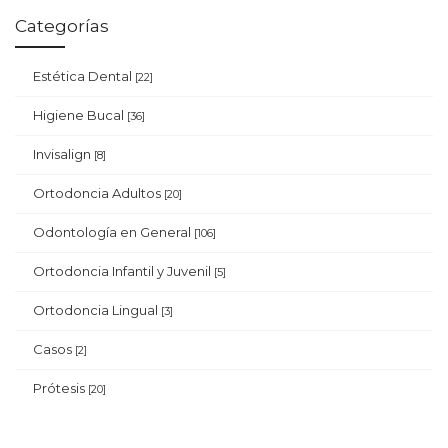
Categorías
Estética Dental
[22]
Higiene Bucal
[36]
Invisalign
[8]
Ortodoncia Adultos
[20]
Odontología en General
[106]
Ortodoncia Infantil y Juvenil
[5]
Ortodoncia Lingual
[3]
Casos
[2]
Prótesis
[20]