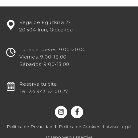
¿Estás
Vega de Eguzkiza 27
buscando
20.304 Irun, Gipuzkoa
potenciar
tu
visibilidad
Lunes a jueves: 9:00-20:00
en
Viernes: 9:00-18:00
línea
Sábados: 9:00-13:00
como
un
destacado
Reserva tu cita
centro
Tel: 34 943 62 00 27
odontológico?
¡Entonces
te
invitamos
a
Política de Privacidad
Política de Cookies
Aviso Legal
explorar
Diseño web
Creactiva