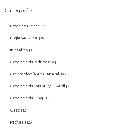
Categorías
Estética Dental
[22]
Higiene Bucal
[36]
Invisalign
[8]
Ortodoncia Adultos
[20]
Odontología en General
[106]
Ortodoncia Infantil y Juvenil
[5]
Ortodoncia Lingual
[3]
Casos
[2]
Prótesis
[20]