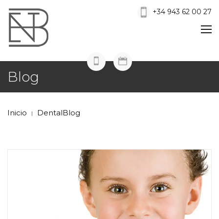
+34 943 62 00 27
Blog
Inicio
DentalBlog
|