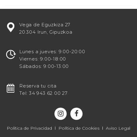
¿Estás
Vega de Eguzkiza 27
buscando
20.304 Irun, Gipuzkoa
potenciar
tu
visibilidad
Lunes a jueves: 9:00-20:00
en
Viernes: 9:00-18:00
línea
Sábados: 9:00-13:00
como
un
destacado
Reserva tu cita
centro
Tel: 34 943 62 00 27
odontológico?
¡Entonces
te
invitamos
a
Política de Privacidad
Política de Cookies
Aviso Legal
explorar