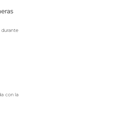
meras
 durante
da con la