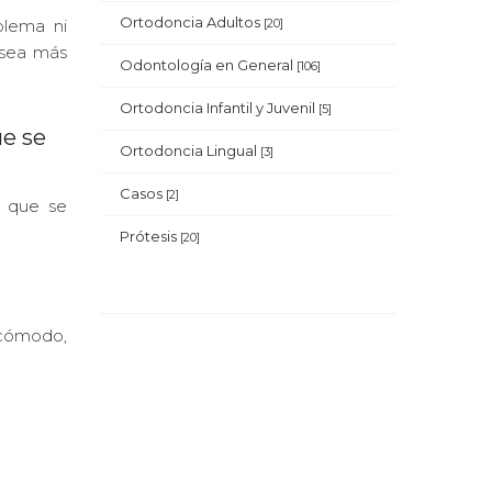
Ortodoncia Adultos
blema ni
[20]
 sea más
Odontología en General
[106]
Ortodoncia Infantil y Juvenil
[5]
ue se
Ortodoncia Lingual
[3]
Casos
[2]
r que se
Prótesis
[20]
ncómodo,