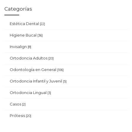
Categorías
Estética Dental
[22]
Higiene Bucal
[36]
Invisalign
[8]
Ortodoncia Adultos
[20]
Odontología en General
[106]
Ortodoncia Infantil y Juvenil
[5]
Ortodoncia Lingual
[3]
Casos
[2]
Prótesis
[20]