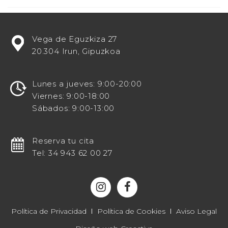
¿Estás
Vega de Eguzkiza 27
buscando
20.304 Irun, Gipuzkoa
potenciar
tu
visibilidad
Lunes a jueves: 9:00-20:00
en
Viernes: 9:00-18:00
línea
Sábados: 9:00-13:00
como
un
destacado
Reserva tu cita
centro
Tel: 34 943 62 00 27
odontológico?
¡Entonces
te
invitamos
a
Política de Privacidad
Política de Cookies
Aviso Legal
explorar