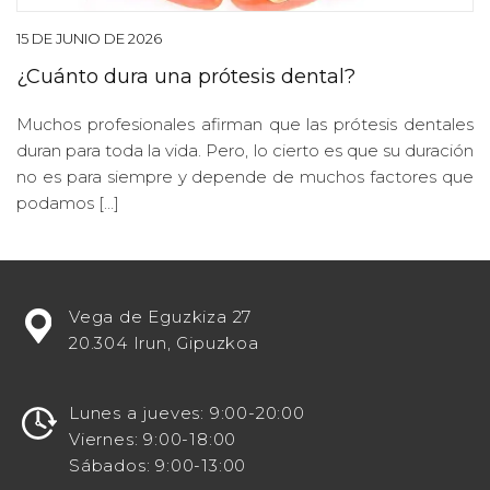
15 DE JUNIO DE 2026
¿Cuánto dura una prótesis dental?
Muchos profesionales afirman que las prótesis dentales
duran para toda la vida. Pero, lo cierto es que su duración
no es para siempre y depende de muchos factores que
podamos […]
¿Estás
Vega de Eguzkiza 27
buscando
20.304 Irun, Gipuzkoa
potenciar
tu
visibilidad
Lunes a jueves: 9:00-20:00
en
Viernes: 9:00-18:00
línea
Sábados: 9:00-13:00
como