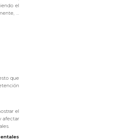
ciendo el
mente, …
resto que
retención
ostrar el
 afectar
ales.
entales