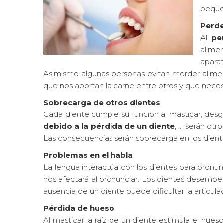
peque
Perde
Al
pe
alime
apara
Asimismo algunas personas evitan morder alimen
que nos aportan la carne entre otros y que nece
Sobrecarga de otros dientes
Cada diente cumple su función al masticar, desgar
debido a la pérdida de un diente
, … serán otr
Las consecuencias serán sobrecarga en los dient
Problemas en el habla
La lengua interactúa con los dientes para pronunc
nos afectará al pronunciar. Los dientes desempe
ausencia de un diente puede dificultar la articula
Pérdida de hueso
Al masticar la raíz de un diente estimula el hue