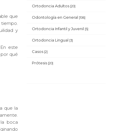
Ortodoncia Adultos
[20]
able que
Odontología en General
[106]
 tiempo.
Ortodoncia Infantil y Juvenil
[5]
ilidad y
Ortodoncia Lingual
[3]
 En este
Casos
[2]
 por qué
Prótesis
[20]
a que la
riamente.
 la boca
iginando