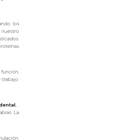
ando los
 nuestro
ticados.
roteínas
 función,
 trabajo.
dental
,…
abras. La
mulación,