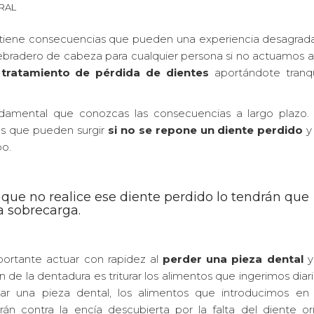
RAL
, tiene consecuencias que pueden una experiencia desagrad
uebradero de cabeza para cualquier persona si no actuamos a
tratamiento de pérdida de dientes
aportándote tranqu
ndamental que conozcas las consecuencias a largo plazo.
mas que pueden surgir
si no se repone un diente perdido
y
po.
o que no realice ese diente perdido lo tendrán que
na sobrecarga.
portante actuar con rapidez al
perder una pieza dental
y
n de la dentadura es triturar los alimentos que ingerimos dia
ltar una pieza dental, los alimentos que introducimos en
rán contra la encía descubierta por la falta del diente or