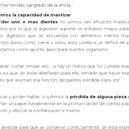
ñas heridas,
sangrado de la encía
…
mos la capacidad de masticar
rder uno o mas dientes
no somos tan eficaces mastic
ntos por lo que la digestión supone un esfuerzo mayor para
to digestivo que se encuentra con alimentos menos mas
tos duros como carne u otros, esto conlleva un déficit de p
sitamos como aporte diario para nuestro organismo.
rar, cortar, triturar, etc… si hay un hueco que no cumple esa
os los que, sin estar diseñados para ello, tendrán que hacer ese
es que asuman esa función, desgastes, pérdida ósea, etc…
iar y poder hablar, si sufrimos la
pérdida de alguna pieza 
ñan un papel fundamental en la pronunciación de ciertas pal
ción y afectar la confianza en sí mismo.
so alveolar para que se conserve correctamente, sin esta esti