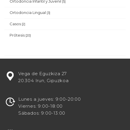
Ortodoncia Infantil y Juvenil
[5]
Ortodoncia Lingual
[3]
Casos
[2]
Prótesis
[20]
¿Estás
Vega de Eguzkiza 27
buscando
20.304 Irun, Gipuzkoa
potenciar
tu
visibilidad
Lunes a jueves: 9:00-20:00
en
Viernes: 9:00-18:00
línea
Sábados: 9:00-13:00
como
un