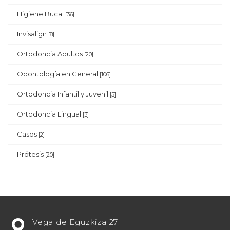
Higiene Bucal
[36]
Invisalign
[8]
Ortodoncia Adultos
[20]
Odontología en General
[106]
Ortodoncia Infantil y Juvenil
[5]
Ortodoncia Lingual
[3]
Casos
[2]
Prótesis
[20]
¿Estás
Vega de Eguzkiza 27
buscando