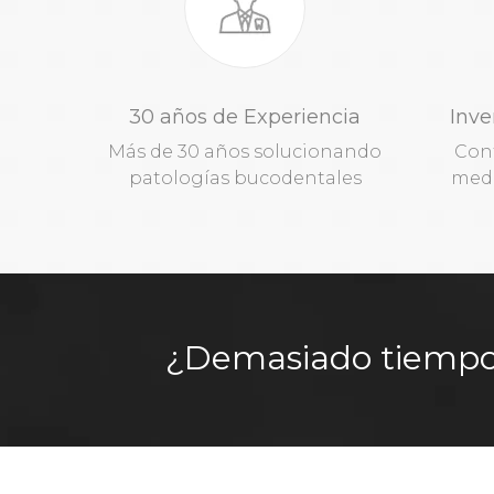
30 años de Experiencia
Inve
Más de 30 años solucionando
Con
patologías bucodentales
medi
¿Demasiado tiempo s