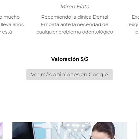
Miren Elata
Lara Cañizo
miendo la clínica Dental
Excelentes profesionales.
ta ante la necesidad de
exquisito. Tecnología punta
ier problema odontológico
profesionalidad en todas
especialidades
Valoración 5/5
Ver más opiniones en Google