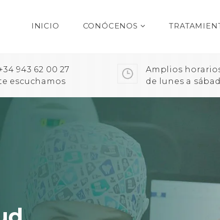
INICIO
CONÓCENOS
TRATAMIEN
+34 943 62 00 27
Amplios horario
te escuchamos
de lunes a sába
ud