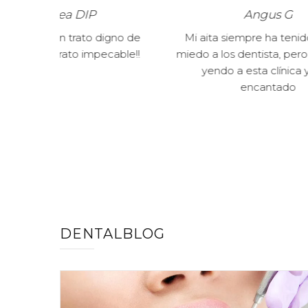
Angus G
gno de
Mi aita siempre ha tenido mucho
Reco
able!!
miedo a los dentista, pero lleva años
Emba
yendo a esta clínica y está
cualqu
encantado
DENTALBLOG