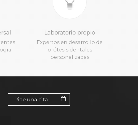
rsal
Laboratorio propio
rentes
Expertos en desarrollo de
ogía
prótesis dentales
personalizadas
Pide una cita