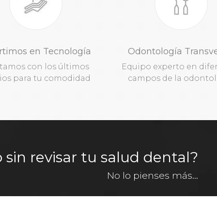
rtimos en Tecnología
Odontología Transve
tamos con los últimos
Equipo experto en dife
os para tu comodidad
campos de la odontol
in revisar tu salud dental?
No lo pienses más...