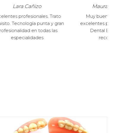
Maura Silva Oliveira
 Trato
Muy bueno atendimiento y
Exce
 y gran
excelentes profesionales. Clínica
amab
 las
Dental Enbata es súper
Gr
recomendable.