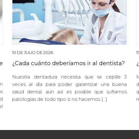
10 DE JULIO DE 2026
1
e
¿Cada cuánto deberíamos ir al dentista?
Nuestra dentadura necesita que se cepille 3
M
n
veces al día para poder garantizar una buena
d
s
salud dental, aún así es posible que suframos
q
d
patologías de todo tipo si no hacemos […]
m
el