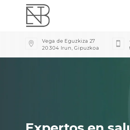
Vega de Eguzkiza 27
20.304 Irun, Gipuzkoa
Expertos en sal