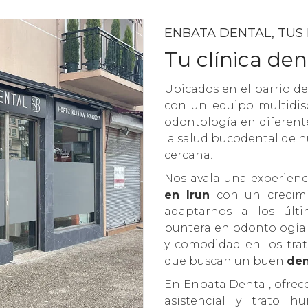
ENBATA DENTAL, TUS
Tu clínica den
Ubicados en el barrio d
con un equipo multidisc
odontología en diferente
la salud bucodental de n
cercana.
Nos avala una experien
en Irun
con un crecimi
adaptarnos a los últ
puntera en odontología c
y comodidad en los tra
que buscan un buen
den
En Enbata Dental, ofrec
asistencial y trato 