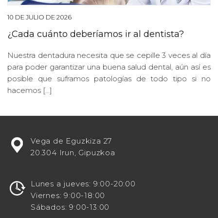
10 DE JULIO DE 2026
¿Cada cuánto deberíamos ir al dentista?
Nuestra dentadura necesita que se cepille 3 veces al día
para poder garantizar una buena salud dental, aún así es
posible que suframos patologías de todo tipo si no
hacemos […]
¿Estás
Vega de Eguzkiza 27
buscando
20.304 Irun, Gipuzkoa
potenciar
tu
visibilidad
Lunes a jueves: 9:00-20:00
en
Viernes: 9:00-18:00
línea
Sábados: 9:00-13:00
como