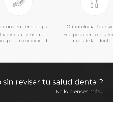
rtimos en Tecnología
Odontología Transve
tamos con los últimos
Equipo experto en dife
os para tu comodidad
campos de la odontol
in revisar tu salud dental?
No lo pienses más...