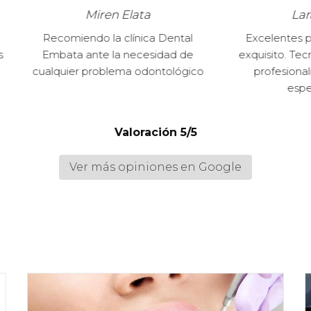
Miren Elata
Lara Cañizo
miendo la clínica Dental
Excelentes profesionales.
ta ante la necesidad de
exquisito. Tecnología punta
ier problema odontológico
profesionalidad en todas
especialidades
Valoración 5/5
Ver más opiniones en Google