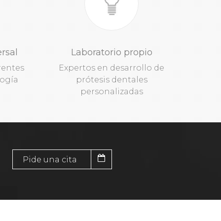
rsal
Laboratorio propio
rentes
Expertos en desarrollo de
ogía
prótesis dentales
personalizadas
Pide una cita