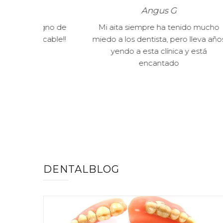
Angus G
gno de
Mi aita siempre ha tenido mucho
Reco
able!!
miedo a los dentista, pero lleva años
Emba
yendo a esta clínica y está
cualqu
encantado
DENTALBLOG