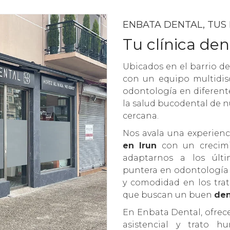
ENBATA DENTAL, TUS
Tu clínica den
Ubicados en el barrio d
con un equipo multidisc
odontología en diferente
la salud bucodental de n
cercana.
Nos avala una experien
en Irun
con un crecimi
adaptarnos a los últ
puntera en odontología c
y comodidad en los tra
que buscan un buen
den
En Enbata Dental, ofrec
asistencial y trato 