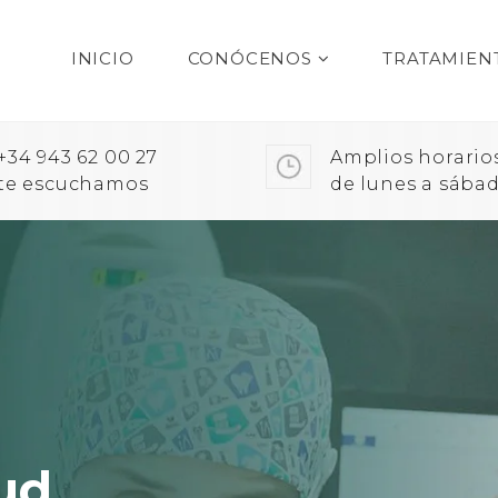
INICIO
CONÓCENOS
TRATAMIEN
+34 943 62 00 27
Amplios horario
te escuchamos
de lunes a sába
ud