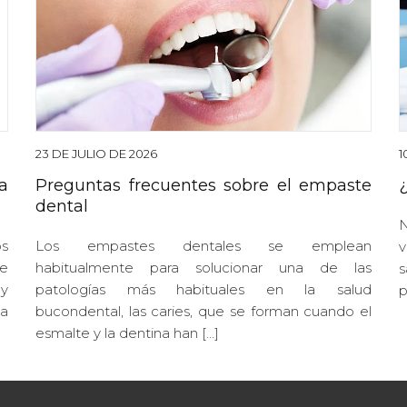
23 DE JULIO DE 2026
1
a
Preguntas frecuentes sobre el empaste
dental
N
os
Los empastes dentales se emplean
v
e
habitualmente para solucionar una de las
s
 y
patologías más habituales en la salud
p
ta
bucondental, las caries, que se forman cuando el
esmalte y la dentina han […]