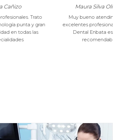
Maura Silva Oliveira
 Trato
Muy bueno atendimiento y
Exce
 y gran
excelentes profesionales. Clínica
amab
 las
Dental Enbata es súper
Gr
recomendable.