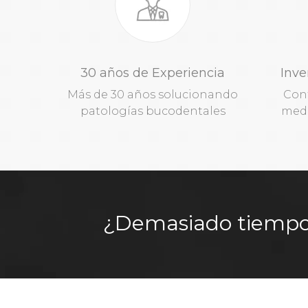
30 años de Experiencia
Inve
Más de 30 años solucionando
Con
patologías bucodentales
medi
¿Demasiado tiempo s