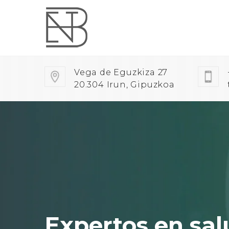
Vega de Eguzkiza 27
20.304 Irun, Gipuzkoa
Expertos en sal