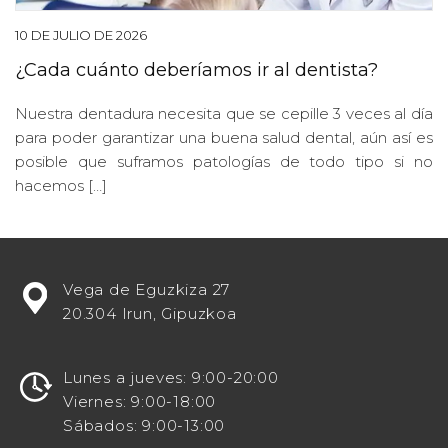
10 DE JULIO DE 2026
¿Cada cuánto deberíamos ir al dentista?
Nuestra dentadura necesita que se cepille 3 veces al día
para poder garantizar una buena salud dental, aún así es
posible que suframos patologías de todo tipo si no
hacemos […]
¿Estás
Vega de Eguzkiza 27
buscando
20.304 Irun, Gipuzkoa
potenciar
tu
visibilidad
Lunes a jueves: 9:00-20:00
en
Viernes: 9:00-18:00
línea
Sábados: 9:00-13:00
como