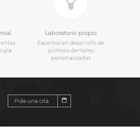
rsal
Laboratorio propio
rentes
Expertos en desarrollo de
ogía
prótesis dentales
personalizadas
Pide una cita