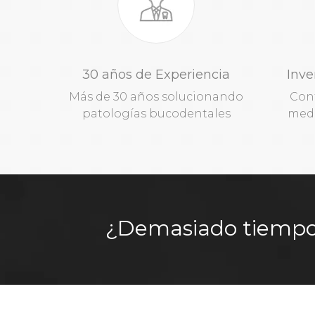
30 años de Experiencia
Inve
Más de 30 años solucionando
Con
patologías bucodentales
medi
¿Demasiado tiempo s