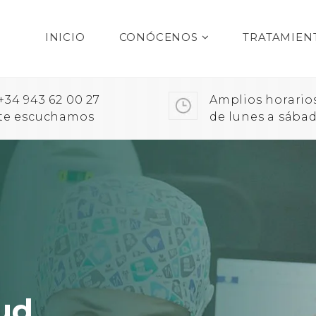
INICIO
CONÓCENOS
TRATAMIEN
+34 943 62 00 27
Amplios horario
te escuchamos
de lunes a sába
ud