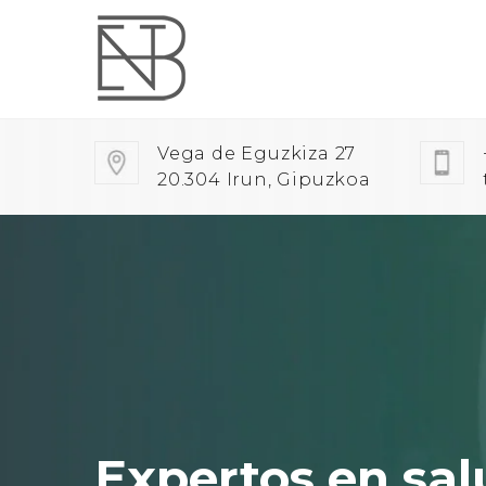
Vega de Eguzkiza 27
20.304 Irun, Gipuzkoa
Expertos en sal