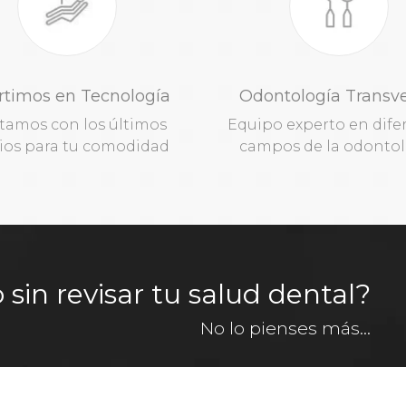
rtimos en Tecnología
Odontología Transve
tamos con los últimos
Equipo experto en dife
os para tu comodidad
campos de la odontol
in revisar tu salud dental?
No lo pienses más...