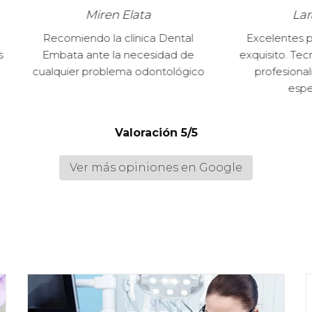
Miren Elata
Lara Cañizo
miendo la clínica Dental
Excelentes profesionales.
ta ante la necesidad de
exquisito. Tecnología punta
ier problema odontológico
profesionalidad en todas
especialidades
Valoración 5/5
Ver más opiniones en Google