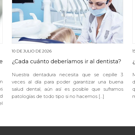
10 DE JULIO DE 2026
1
e
¿Cada cuánto deberíamos ir al dentista?
Nuestra dentadura necesita que se cepille 3
M
n
veces al día para poder garantizar una buena
d
s
salud dental, aún así es posible que suframos
q
d
patologías de todo tipo si no hacemos […]
m
el