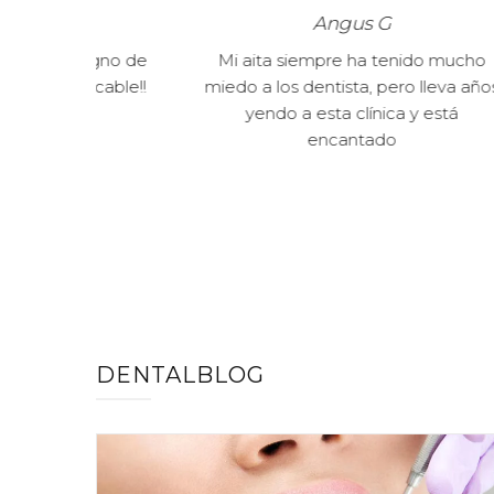
Angus G
gno de
Mi aita siempre ha tenido mucho
Reco
able!!
miedo a los dentista, pero lleva años
Emba
yendo a esta clínica y está
cualqu
encantado
DENTALBLOG