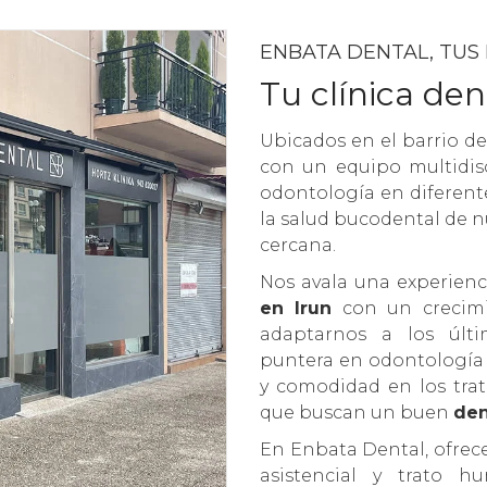
ENBATA DENTAL, TUS
Tu clínica den
Ubicados en el barrio d
con un equipo multidisc
odontología en diferente
la salud bucodental de n
cercana.
Nos avala una experien
en Irun
con un crecimi
adaptarnos a los últ
puntera en odontología c
y comodidad en los tra
que buscan un buen
den
En Enbata Dental, ofrec
asistencial y trato 