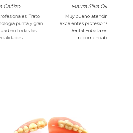
Maura Silva Oliveira
 Trato
Muy bueno atendimiento y
Exce
 y gran
excelentes profesionales. Clínica
amab
 las
Dental Enbata es súper
Gr
recomendable.