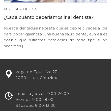
10 DE JULIO DE 2026
¿Cada cuánto deberíamos ir al dentista?
Nuestra dentadura necesita que se cepille 3 veces al día
para poder garantizar una buena salud dental, aún así es
posible que suframos patologías de todo tipo si no
hacemos […]
¿Estás
Vega de Eguzkiza 27
buscando
20.304 Irun, Gipuzkoa
potenciar
tu
visibilidad
Lunes a jueves: 9:00-20:00
en
Viernes: 9:00-18:00
línea
Sábados: 9:00-13:00
como