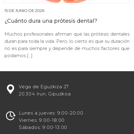
15 DE JUNIO DE 2026
¿Cuánto dura una prótesis dental?
Muchos profesionales afirman que las prótesis dentales
duran para toda la vida. Pero, lo cierto es que su duración
no es para siempre y depende de muchos factores que
podamos […]
¿Estás
Vega de Eguzkiza 27
buscando
20.304 Irun, Gipuzkoa
potenciar
tu
visibilidad
Lunes a jueves: 9:00-20:00
en
Viernes: 9:00-18:00
línea
Sábados: 9:00-13:00
como